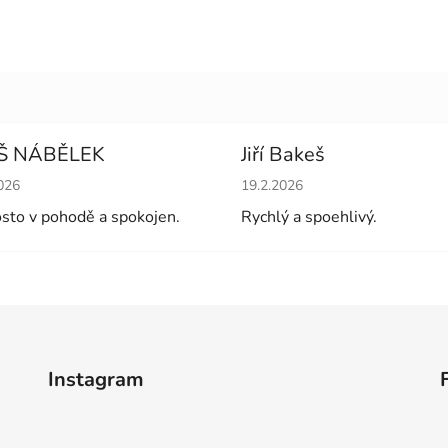
Š NÁBĚLEK
Jiří Bakeš
cení obchodu je 5 z 5 hvězdiček.
Hodnocení obchodu je 5 z 5 
026
19.2.2026
sto v pohodě a spokojen.
Rychlý a spoehlivý.
Instagram