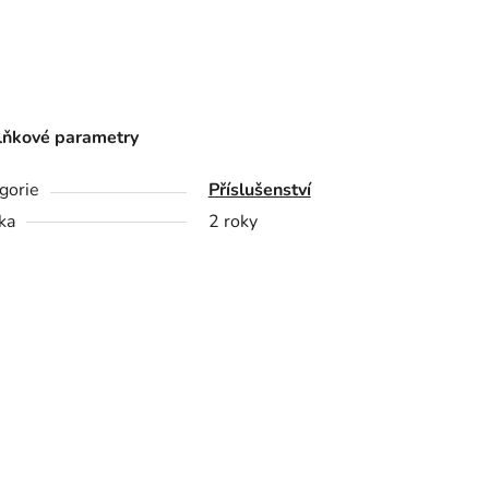
ňkové parametry
gorie
Příslušenství
ka
2 roky