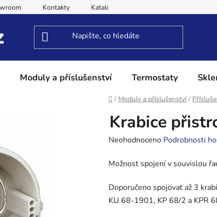
owroom
Kontakty
Katalog
Obchodní podmínky
Moduly a příslušenství
Termostaty
Skle
Domů
/
Moduly a příslušenství
/
Přísluše
Krabice přist
Průměrné
Neohodnoceno
Podrobnosti ho
hodnocení
Možnost spojení v souvislou řa
produktu
je
Doporučeno spojovat až 3 krabic
0,0
KU 68-1901, KP 68/2 a KPR 6
z