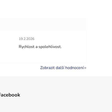
Hodnocení obchodu je 5 z 5 hvězdiček.
19.2.2026
hvězdiček.
Rychlost a spolehlivost.
Zobrazit další hodnocení
Facebook