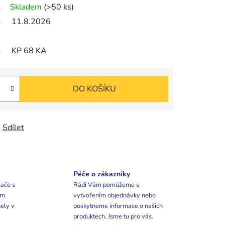
Skladem
(>50 ks)
11.8.2026
KP 68 KA
DO KOŠÍKU
Sdílet
Péče o zákazníky
ače s
Rádi Vám pomůžeme s
ím
vytvořením objednávky nebo
ely v
poskytneme informace o našich
produktech. Jsme tu pro vás.