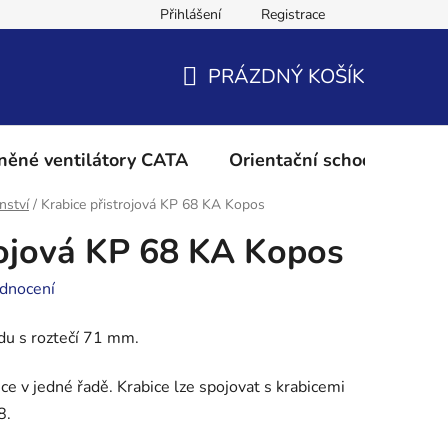
Přihlášení
Registrace
Podmínky ochrany osobních údajů
Reklamační řád
Vrácení 
PRÁZDNÝ KOŠÍK
NÁKUPNÍ
KOŠÍK
něné ventilátory CATA
Orientační schodišťové os
nství
/
Krabice přistrojová KP 68 KA Kopos
rojová KP 68 KA Kopos
dnocení
du s roztečí 71 mm.
e v jedné řadě. Krabice lze spojovat s krabicemi
8.