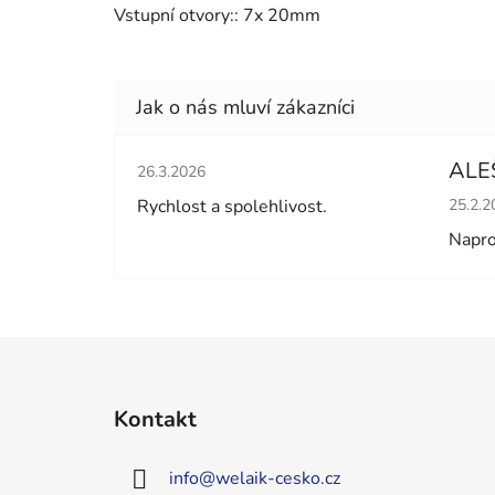
Vstupní otvory:: 7x 20mm
Hodnocení obchodu je 5 z 5 hvězdiček.
ALE
26.3.2026
Hodno
Rychlost a spolehlivost.
25.2.2
Napro
Z
á
Kontakt
p
a
info
@
welaik-cesko.cz
t