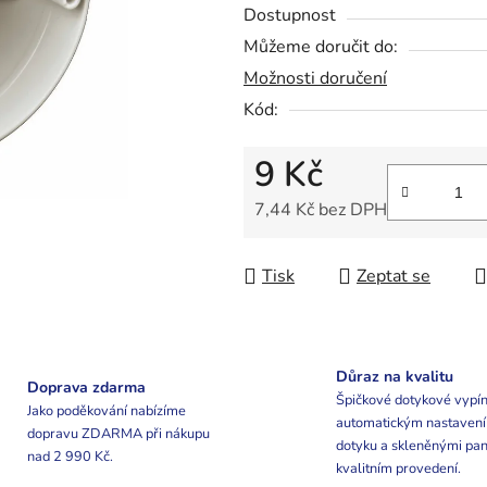
5
Dostupnost
hvězdiček.
Můžeme doručit do:
Možnosti doručení
Kód:
9 Kč
7,44 Kč bez DPH
Měrná cena:
Tisk
Zeptat se
Důraz na kvalitu
Doprava zdarma
Špičkové dotykové vypín
Jako poděkování nabízíme
automatickým nastaven
dopravu ZDARMA při nákupu
dotyku a skleněnými pan
nad 2 990 Kč.
kvalitním provedení.