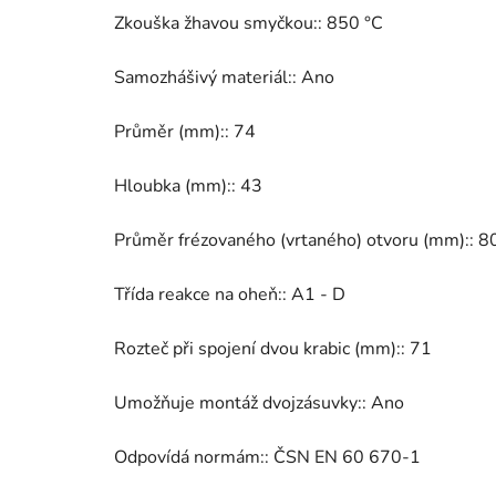
Zkouška žhavou smyčkou:: 850 °C
Samozhášivý materiál:: Ano
Průměr (mm):: 74
Hloubka (mm):: 43
Průměr frézovaného (vrtaného) otvoru (mm):: 8
Třída reakce na oheň:: A1 - D
Rozteč při spojení dvou krabic (mm):: 71
Umožňuje montáž dvojzásuvky:: Ano
Odpovídá normám:: ČSN EN 60 670-1