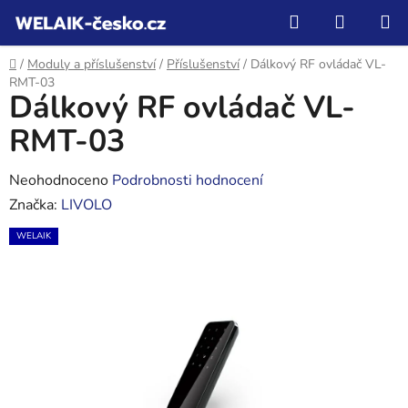
Přejít
Hledat
NÁKUP
na
KOŠÍK
obsah
Domů
/
Moduly a příslušenství
/
Příslušenství
/
Dálkový RF ovládač VL-
RMT-03
Dálkový RF ovládač VL-
RMT-03
Průměrné
Neohodnoceno
Podrobnosti hodnocení
hodnocení
Značka:
LIVOLO
produktu
WELAIK
je
0,0
z
5
hvězdiček.