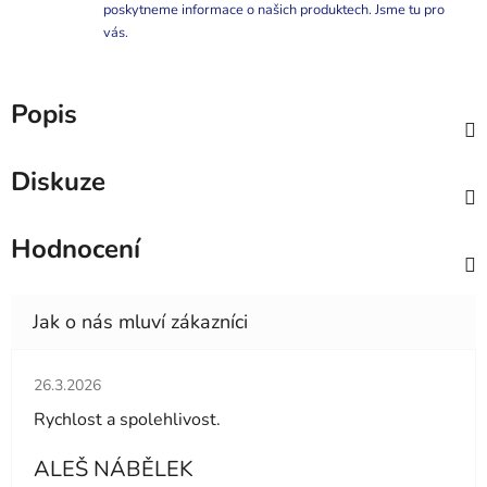
poskytneme informace o našich produktech. Jsme tu pro
vás.
Popis
Diskuze
Hodnocení
Hodnocení obchodu je 5 z 5 hvězdiček.
26.3.2026
Rychlost a spolehlivost.
ALEŠ NÁBĚLEK