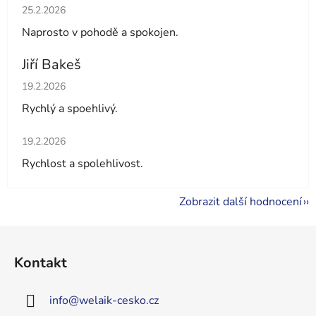
Hodnocení obchodu je 5 z 5 hvězdiček.
25.2.2026
Naprosto v pohodě a spokojen.
Jiří Bakeš
Hodnocení obchodu je 5 z 5 hvězdiček.
19.2.2026
Rychlý a spoehlivý.
Hodnocení obchodu je 5 z 5 hvězdiček.
19.2.2026
Rychlost a spolehlivost.
Zobrazit další hodnocení
Z
á
Kontakt
p
a
info
@
welaik-cesko.cz
t