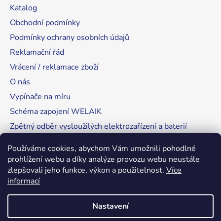
Katalog
Obchodní podmínky
Podmínky ochrany osobních údajů
Reklamační řád
Vrácení / reklamace zboží
O nás
Vypínače na míru
Schéma zapojení WELAIK
Zpětný odběr vysloužilých elektrozařízení a baterií
Tipy, rady a instalace
Používáme cookies, abychom Vám umožnili pohodlné
prohlížení webu a díky analýze provozu webu neustále
zlepšovali jeho funkce, výkon a použitelnost.
Více
informací
RozsvítímeSvět.cz
Nastavení