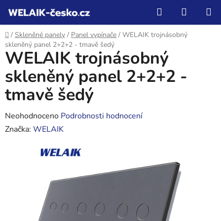
Přejít
Hledat
NÁKUP
na
KOŠÍK
obsah
Domů
/
Skleněné panely
/
Panel vypínače
/
WELAIK trojnásobný
skleněný panel 2+2+2 - tmavě šedý
WELAIK trojnásobný
skleněný panel 2+2+2 -
tmavě šedý
Průměrné
Neohodnoceno
Podrobnosti hodnocení
hodnocení
Značka:
WELAIK
produktu
je
0,0
z
5
hvězdiček.