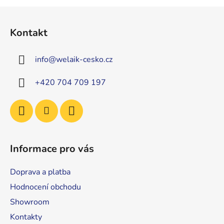
Z
á
Kontakt
p
a
info
@
welaik-cesko.cz
t
í
+420 704 709 197
Informace pro vás
Doprava a platba
Hodnocení obchodu
Showroom
Kontakty