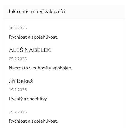
Hodnocení obchodu je 5 z 5 hvězdiček.
26.3.2026
Rychlost a spolehlivost.
ALEŠ NÁBĚLEK
Hodnocení obchodu je 5 z 5 hvězdiček.
25.2.2026
Naprosto v pohodě a spokojen.
Jiří Bakeš
Hodnocení obchodu je 5 z 5 hvězdiček.
19.2.2026
Rychlý a spoehlivý.
Hodnocení obchodu je 5 z 5 hvězdiček.
19.2.2026
Rychlost a spolehlivost.