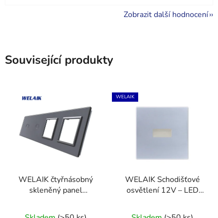
Zobrazit další hodnocení
Související produkty
WELAIK
WELAIK čtyřnásobný
WELAIK Schodišťové
skleněný panel
osvětlení 12V – LED
1+1+zás + zás - tmavě
panel tmavě šedý
šedý
Skladem
(>50 ks)
Skladem
(>50 ks)