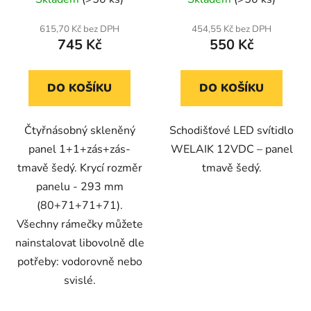
615,70 Kč bez DPH
454,55 Kč bez DPH
745 Kč
550 Kč
DO KOŠÍKU
DO KOŠÍKU
Čtyřnásobný skleněný
Schodišťové LED svítidlo
panel 1+1+zás+zás-
WELAIK 12VDC – panel
tmavě šedý. Krycí rozměr
tmavě šedý.
panelu - 293 mm
(80+71+71+71).
Všechny rámečky můžete
nainstalovat libovolně dle
potřeby: vodorovně nebo
svislé.