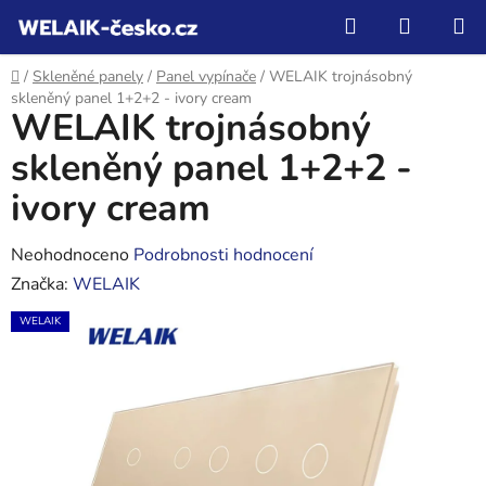
Přejít
Hledat
NÁKUP
na
KOŠÍK
obsah
Domů
/
Skleněné panely
/
Panel vypínače
/
WELAIK trojnásobný
skleněný panel 1+2+2 - ivory cream
WELAIK trojnásobný
skleněný panel 1+2+2 -
ivory cream
Průměrné
Neohodnoceno
Podrobnosti hodnocení
hodnocení
Značka:
WELAIK
produktu
WELAIK
je
0,0
z
5
hvězdiček.