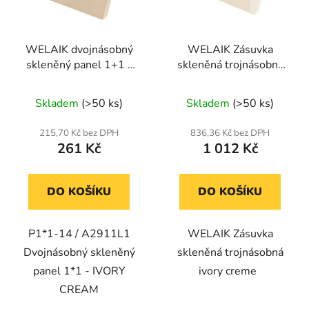
WELAIK dvojnásobný
WELAIK Zásuvka
skleněný panel 1+1 -
skleněná trojnásobná
ivory cream
ivory creme
Skladem
(>50 ks)
Skladem
(>50 ks)
215,70 Kč bez DPH
836,36 Kč bez DPH
261 Kč
1 012 Kč
DO KOŠÍKU
DO KOŠÍKU
P1*1-14 / A2911L1
WELAIK Zásuvka
Dvojnásobný skleněný
skleněná trojnásobná
panel 1*1 - IVORY
ivory creme
CREAM