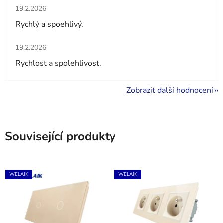
Hodnocení obchodu je 5 z 5 hvězdiček.
19.2.2026
Rychlý a spoehlivý.
Hodnocení obchodu je 5 z 5 hvězdiček.
19.2.2026
Rychlost a spolehlivost.
Zobrazit další hodnocení
Související produkty
WELAIK
WELAIK