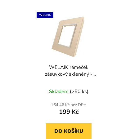
WELAIK
WELAIK rámeček
zásuvkový skleněný -
ivory creme
Skladem
(>50 ks)
164,46 Kč bez DPH
199 Kč
DO KOŠÍKU