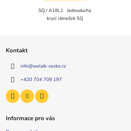
SQ / A18L1 Jednoduchý
krycí rámeček SQ
Z
á
Kontakt
p
a
info
@
welaik-cesko.cz
t
í
+420 704 709 197
Informace pro vás