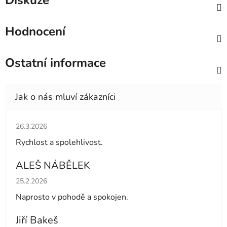
Diskuze
Hodnocení
Ostatní informace
Hodnocení obchodu je 5 z 5 hvězdiček.
26.3.2026
Rychlost a spolehlivost.
ALEŠ NÁBĚLEK
Hodnocení obchodu je 5 z 5 hvězdiček.
25.2.2026
Naprosto v pohodě a spokojen.
Jiří Bakeš