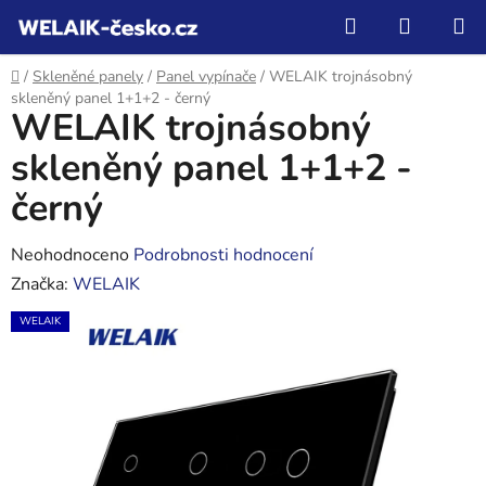
Přejít
Hledat
NÁKUP
na
KOŠÍK
obsah
Domů
/
Skleněné panely
/
Panel vypínače
/
WELAIK trojnásobný
skleněný panel 1+1+2 - černý
WELAIK trojnásobný
skleněný panel 1+1+2 -
černý
Průměrné
Neohodnoceno
Podrobnosti hodnocení
hodnocení
Značka:
WELAIK
produktu
WELAIK
je
0,0
z
5
hvězdiček.