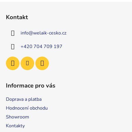
Z
á
Kontakt
p
a
info
@
welaik-cesko.cz
t
í
+420 704 709 197
Informace pro vás
Doprava a platba
Hodnocení obchodu
Showroom
Kontakty