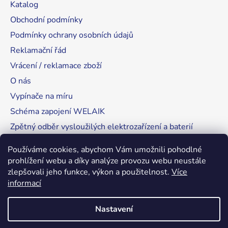
Katalog
Obchodní podmínky
Podmínky ochrany osobních údajů
Reklamační řád
Vrácení / reklamace zboží
O nás
Vypínače na míru
Schéma zapojení WELAIK
Zpětný odběr vysloužilých elektrozařízení a baterií
Tipy, rady a instalace
Používáme cookies, abychom Vám umožnili pohodlné
prohlížení webu a díky analýze provozu webu neustále
zlepšovali jeho funkce, výkon a použitelnost.
Více
informací
RozsvítímeSvět.cz
Nastavení