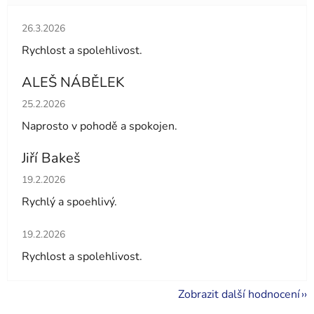
Hodnocení obchodu je 5 z 5 hvězdiček.
26.3.2026
Rychlost a spolehlivost.
ALEŠ NÁBĚLEK
Hodnocení obchodu je 5 z 5 hvězdiček.
25.2.2026
Naprosto v pohodě a spokojen.
Jiří Bakeš
Hodnocení obchodu je 5 z 5 hvězdiček.
19.2.2026
Rychlý a spoehlivý.
Hodnocení obchodu je 5 z 5 hvězdiček.
19.2.2026
Rychlost a spolehlivost.
Zobrazit další hodnocení