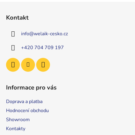
Z
á
Kontakt
p
a
info
@
welaik-cesko.cz
t
í
+420 704 709 197
Informace pro vás
Doprava a platba
Hodnocení obchodu
Showroom
Kontakty