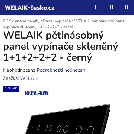
Přejít
Hledat
NÁKUP
na
KOŠÍK
obsah
Domů
/
Skleněné panely
/
Panel vypínače
/
WELAIK pětinásobný panel
vypínače skleněný 1+1+2+2+2 - černý
WELAIK pětinásobný
panel vypínače skleněný
1+1+2+2+2 - černý
Průměrné
Neohodnoceno
Podrobnosti hodnocení
hodnocení
Značka:
WELAIK
produktu
WELAIK
je
0,0
z
5
hvězdiček.