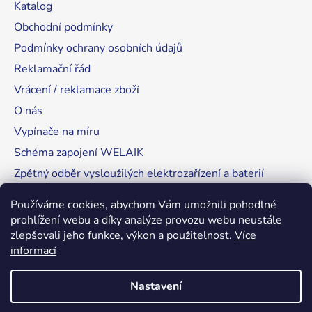
Katalog
Obchodní podmínky
Podmínky ochrany osobních údajů
Reklamační řád
Vrácení / reklamace zboží
O nás
Vypínače na míru
Schéma zapojení WELAIK
Zpětný odběr vysloužilých elektrozařízení a baterií
Tipy, rady a instalace
Používáme cookies, abychom Vám umožnili pohodlné
prohlížení webu a díky analýze provozu webu neustále
zlepšovali jeho funkce, výkon a použitelnost.
Více
informací
RozsvítímeSvět.cz
Nastavení