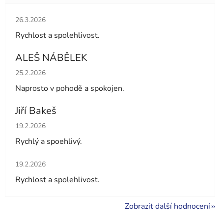
Hodnocení obchodu je 5 z 5 hvězdiček.
26.3.2026
Rychlost a spolehlivost.
ALEŠ NÁBĚLEK
Hodnocení obchodu je 5 z 5 hvězdiček.
25.2.2026
Naprosto v pohodě a spokojen.
Jiří Bakeš
Hodnocení obchodu je 5 z 5 hvězdiček.
19.2.2026
Rychlý a spoehlivý.
Hodnocení obchodu je 5 z 5 hvězdiček.
19.2.2026
Rychlost a spolehlivost.
Zobrazit další hodnocení