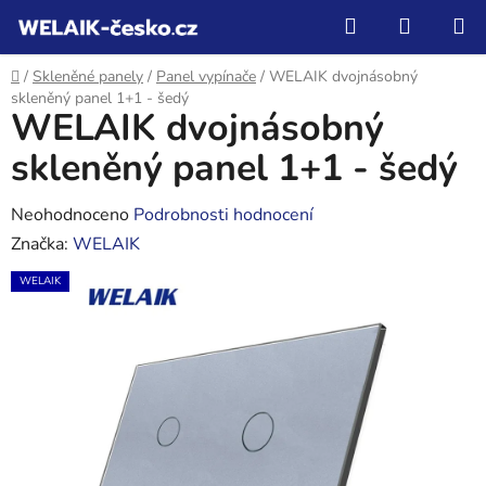
Přejít
Hledat
NÁKUP
na
KOŠÍK
obsah
Domů
/
Skleněné panely
/
Panel vypínače
/
WELAIK dvojnásobný
skleněný panel 1+1 - šedý
WELAIK dvojnásobný
skleněný panel 1+1 - šedý
Průměrné
Neohodnoceno
Podrobnosti hodnocení
hodnocení
Značka:
WELAIK
produktu
WELAIK
je
0,0
z
5
hvězdiček.