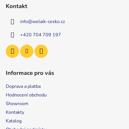
á
Kontakt
p
a
info
@
welaik-cesko.cz
t
í
+420 704 709 197
Informace pro vás
Doprava a platba
Hodnocení obchodu
Showroom
Kontakty
Katalog