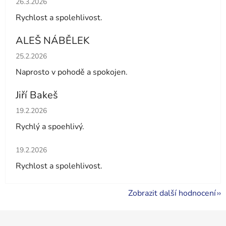
26.3.2026
Rychlost a spolehlivost.
ALEŠ NÁBĚLEK
Hodnocení obchodu je 5 z 5 hvězdiček.
25.2.2026
Naprosto v pohodě a spokojen.
Jiří Bakeš
Hodnocení obchodu je 5 z 5 hvězdiček.
19.2.2026
Rychlý a spoehlivý.
Hodnocení obchodu je 5 z 5 hvězdiček.
19.2.2026
Rychlost a spolehlivost.
Zobrazit další hodnocení
Z