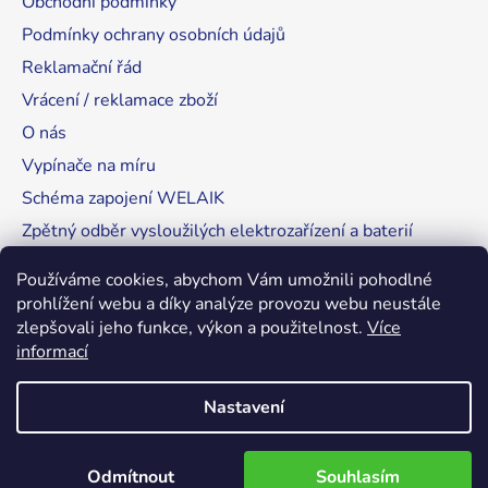
Obchodní podmínky
Podmínky ochrany osobních údajů
Reklamační řád
Vrácení / reklamace zboží
O nás
Vypínače na míru
Schéma zapojení WELAIK
Zpětný odběr vysloužilých elektrozařízení a baterií
Tipy, rady a instalace
Používáme cookies, abychom Vám umožnili pohodlné
prohlížení webu a díky analýze provozu webu neustále
zlepšovali jeho funkce, výkon a použitelnost.
Více
informací
RozsvítímeSvět.cz
Nastavení
Vytvořil Shoptet
Odmítnout
Souhlasím
Copyright 2026
WELAIK-cesko.cz
. Všechna práva