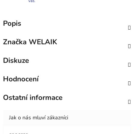
vás.
Popis
Značka
WELAIK
Diskuze
Hodnocení
Ostatní informace
Hodnocení obchodu je 5 z 5 hvězdiček.