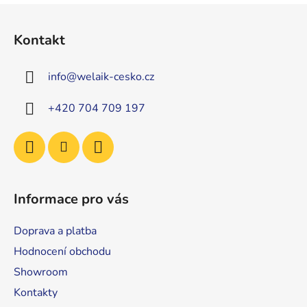
Z
á
Kontakt
p
a
info
@
welaik-cesko.cz
t
í
+420 704 709 197
Informace pro vás
Doprava a platba
Hodnocení obchodu
Showroom
Kontakty