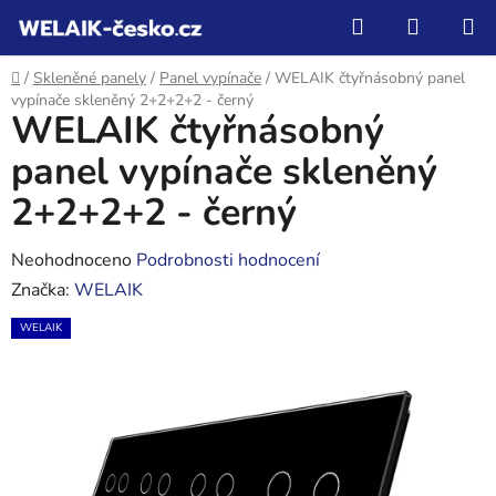
Přejít
Hledat
NÁKUP
na
KOŠÍK
obsah
Domů
/
Skleněné panely
/
Panel vypínače
/
WELAIK čtyřnásobný panel
vypínače skleněný 2+2+2+2 - černý
WELAIK čtyřnásobný
panel vypínače skleněný
2+2+2+2 - černý
Průměrné
Neohodnoceno
Podrobnosti hodnocení
hodnocení
Značka:
WELAIK
produktu
WELAIK
je
0,0
z
5
hvězdiček.