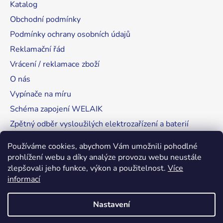
Katalog
Obchodní podmínky
Podmínky ochrany osobních údajů
Reklamační řád
Vrácení / reklamace zboží
O nás
Vypínače na míru
Schéma zapojení WELAIK
Zpětný odběr vysloužilých elektrozařízení a baterií
Tipy, rady a instalace
Používáme cookies, abychom Vám umožnili pohodlné
prohlížení webu a díky analýze provozu webu neustále
zlepšovali jeho funkce, výkon a použitelnost.
Více
informací
RozsvítímeSvět.cz
Nastavení