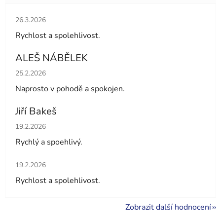
Hodnocení obchodu je 5 z 5 hvězdiček.
26.3.2026
Rychlost a spolehlivost.
ALEŠ NÁBĚLEK
Hodnocení obchodu je 5 z 5 hvězdiček.
25.2.2026
Naprosto v pohodě a spokojen.
Jiří Bakeš
Hodnocení obchodu je 5 z 5 hvězdiček.
19.2.2026
Rychlý a spoehlivý.
Hodnocení obchodu je 5 z 5 hvězdiček.
19.2.2026
Rychlost a spolehlivost.
Zobrazit další hodnocení