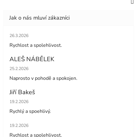
Hodnocení obchodu je 5 z 5 hvězdiček.
26.3.2026
Rychlost a spolehlivost.
ALEŠ NÁBĚLEK
Hodnocení obchodu je 5 z 5 hvězdiček.
25.2.2026
Naprosto v pohodě a spokojen.
Jiří Bakeš
Hodnocení obchodu je 5 z 5 hvězdiček.
19.2.2026
Rychlý a spoehlivý.
Hodnocení obchodu je 5 z 5 hvězdiček.
19.2.2026
Rychlost a spolehlivost.