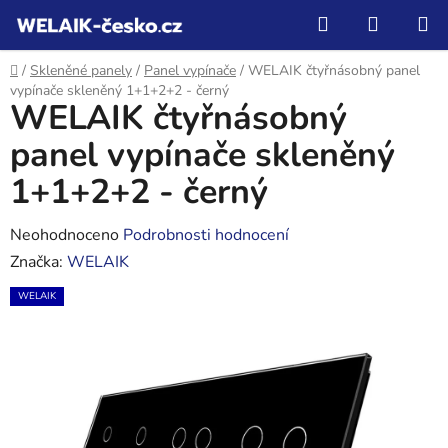
Přejít
Hledat
NÁKUP
na
KOŠÍK
obsah
Domů
/
Skleněné panely
/
Panel vypínače
/
WELAIK čtyřnásobný panel
vypínače skleněný 1+1+2+2 - černý
WELAIK čtyřnásobný
panel vypínače skleněný
1+1+2+2 - černý
Průměrné
Neohodnoceno
Podrobnosti hodnocení
hodnocení
Značka:
WELAIK
produktu
WELAIK
je
0,0
z
5
hvězdiček.