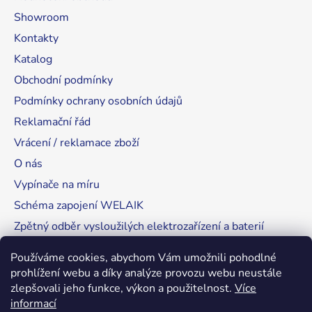
Showroom
Kontakty
Katalog
Obchodní podmínky
Podmínky ochrany osobních údajů
Reklamační řád
Vrácení / reklamace zboží
O nás
Vypínače na míru
Schéma zapojení WELAIK
Zpětný odběr vysloužilých elektrozařízení a baterií
Tipy, rady a instalace
Používáme cookies, abychom Vám umožnili pohodlné
prohlížení webu a díky analýze provozu webu neustále
zlepšovali jeho funkce, výkon a použitelnost.
Více
informací