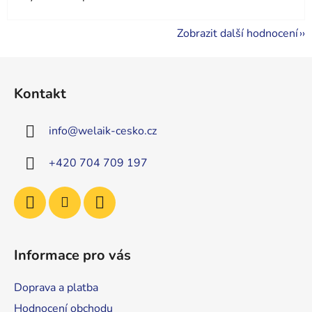
Zobrazit další hodnocení
Z
á
Kontakt
p
a
info
@
welaik-cesko.cz
t
í
+420 704 709 197
Informace pro vás
Doprava a platba
Hodnocení obchodu