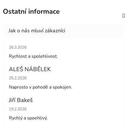
Ostatní informace
Hodnocení obchodu je 5 z 5 hvězdiček.
26.3.2026
Rychlost a spolehlivost.
ALEŠ NÁBĚLEK
Hodnocení obchodu je 5 z 5 hvězdiček.
25.2.2026
Naprosto v pohodě a spokojen.
Jiří Bakeš
Hodnocení obchodu je 5 z 5 hvězdiček.
19.2.2026
Rychlý a spoehlivý.