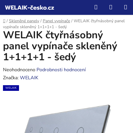
Přejít
Hledat
NÁKUP
na
KOŠÍK
obsah
Domů
/
Skleněné panely
/
Panel vypínače
/
WELAIK čtyřnásobný panel
vypínače skleněný 1+1+1+1 - šedý
WELAIK čtyřnásobný
panel vypínače skleněný
1+1+1+1 - šedý
Průměrné
Neohodnoceno
Podrobnosti hodnocení
hodnocení
Značka:
WELAIK
produktu
WELAIK
je
0,0
z
5
hvězdiček.