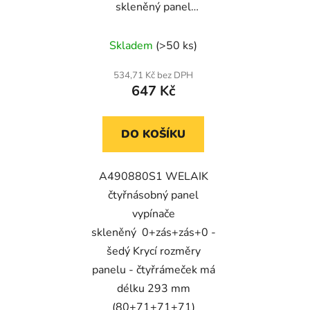
skleněný panel
0+zás+zás+0 - šedý
Skladem
(>50 ks)
534,71 Kč bez DPH
647 Kč
DO KOŠÍKU
A490880S1 WELAIK
čtyřnásobný panel
vypínače
skleněný 0+zás+zás+0 -
šedý Krycí rozměry
panelu - čtyřrámeček má
délku 293 mm
(80+71+71+71)