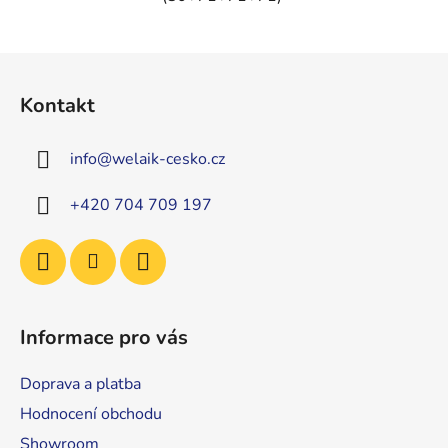
Z
á
Kontakt
p
a
info
@
welaik-cesko.cz
t
í
+420 704 709 197
Informace pro vás
Doprava a platba
Hodnocení obchodu
Showroom