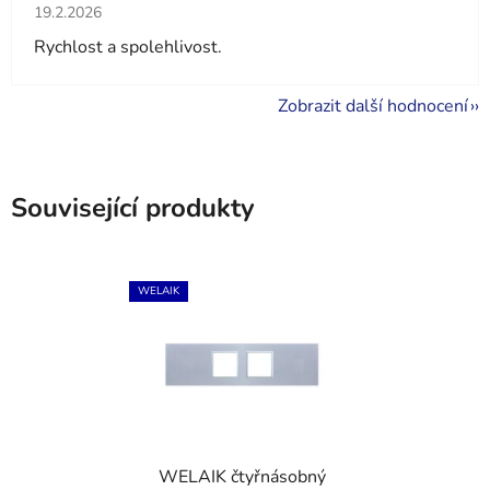
Hodnocení obchodu je 5 z 5 hvězdiček.
19.2.2026
Rychlost a spolehlivost.
Zobrazit další hodnocení
Související produkty
WELAIK
WELAIK čtyřnásobný