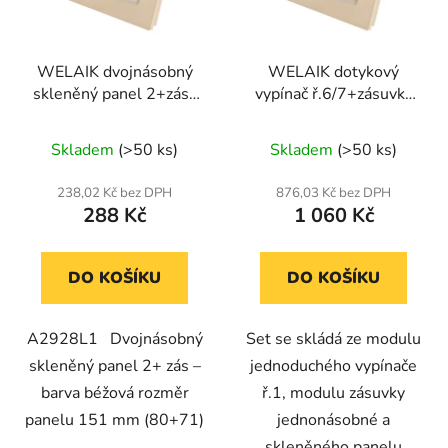
WELAIK dvojnásobný
WELAIK dotykový
skleněný panel 2+zás-
vypínač ř.6/7+zásuvka
ivory creme
FR- ivory creme set.
Skladem
(>50 ks)
Skladem
(>50 ks)
238,02 Kč bez DPH
876,03 Kč bez DPH
288 Kč
1 060 Kč
DO KOŠÍKU
DO KOŠÍKU
A2928L1 Dvojnásobný
Set se skládá ze modulu
skleněný panel 2+ zás –
jednoduchého vypínače
barva béžová rozměr
ř.1, modulu zásuvky
panelu 151 mm (80+71)
jednonásobné a
skleněného panelu