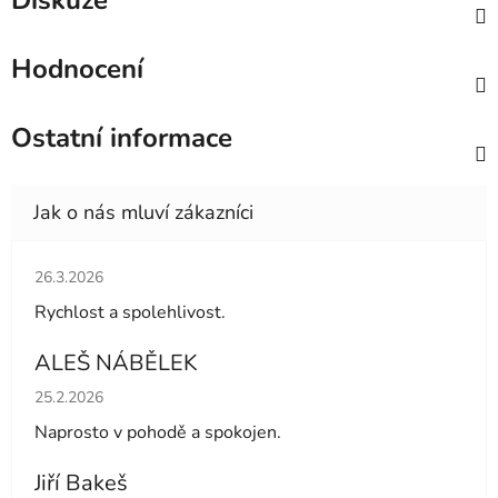
Diskuze
Hodnocení
Ostatní informace
Hodnocení obchodu je 5 z 5 hvězdiček.
26.3.2026
Rychlost a spolehlivost.
ALEŠ NÁBĚLEK
Hodnocení obchodu je 5 z 5 hvězdiček.
25.2.2026
Naprosto v pohodě a spokojen.
Jiří Bakeš