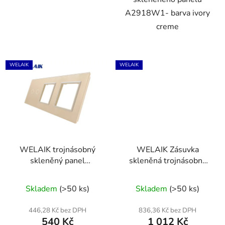
A2918W1- barva ivory
creme
WELAIK
WELAIK
WELAIK trojnásobný
WELAIK Zásuvka
skleněný panel
skleněná trojnásobná
2+zás+zás - ivory creme
tmavě šedá
Skladem
(>50 ks)
Skladem
(>50 ks)
446,28 Kč bez DPH
836,36 Kč bez DPH
540 Kč
1 012 Kč