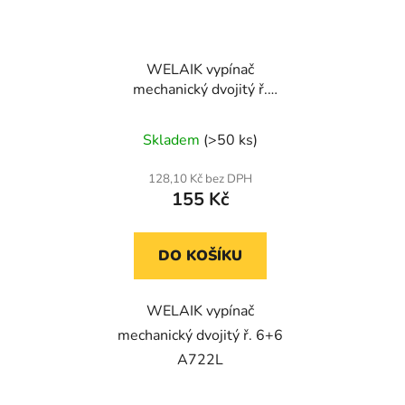
WELAIK vypínač
mechanický dvojitý ř.
6+6 A722L - ivory
creme
Skladem
(>50 ks)
128,10 Kč bez DPH
155 Kč
DO KOŠÍKU
WELAIK vypínač
mechanický dvojitý ř. 6+6
A722L