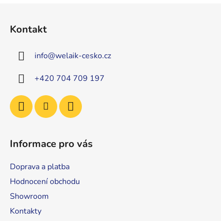
Z
á
Kontakt
p
a
info
@
welaik-cesko.cz
t
í
+420 704 709 197
Informace pro vás
Doprava a platba
Hodnocení obchodu
Showroom
Kontakty