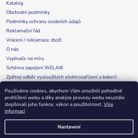
Katalog
Obchodní podmínky
Podmínky ochrany osobních údajů
Reklamační řád
Vrácení / reklamace zboží
O nás
Vypínače na míru
Schéma zapojení WELAIK
Zpětný odběr vysloužilých elektrozařízení a baterií
Tipy, rady a instalace
Používáme cookies, abychom Vám umožnili pohodlné
prohlížení webu a díky analýze provozu webu neustále
zlepšovali jeho funkce, výkon a použitelnost.
Více
informací
RozsvítímeSvět.cz
Nastavení