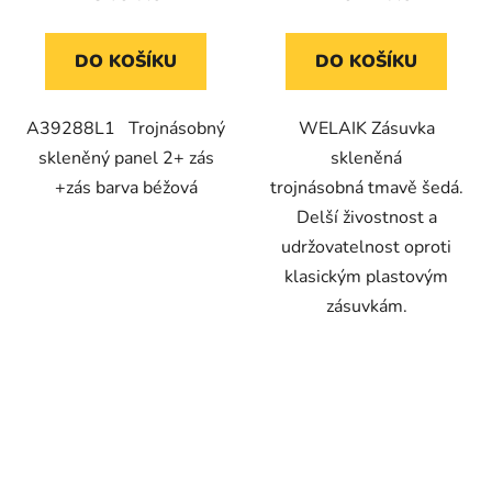
DO KOŠÍKU
DO KOŠÍKU
A39288L1 Trojnásobný
WELAIK Zásuvka
skleněný panel 2+ zás
skleněná
+zás barva béžová
trojnásobná tmavě šedá.
Delší živostnost a
udržovatelnost oproti
klasickým plastovým
zásuvkám.