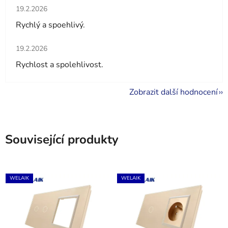
Hodnocení obchodu je 5 z 5 hvězdiček.
19.2.2026
Rychlý a spoehlivý.
Hodnocení obchodu je 5 z 5 hvězdiček.
19.2.2026
Rychlost a spolehlivost.
Zobrazit další hodnocení
Související produkty
WELAIK
WELAIK