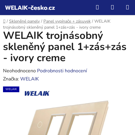
Přejít
Hledat
NÁKUP
na
KOŠÍK
obsah
Domů
/
Skleněné panely
/
Panel vypínače + zásuvek
/
WELAIK
trojnásobný skleněný panel 1+zás+zás - ivory creme
WELAIK trojnásobný
skleněný panel 1+zás+zás
- ivory creme
Průměrné
Neohodnoceno
Podrobnosti hodnocení
hodnocení
Značka:
WELAIK
produktu
WELAIK
je
0,0
z
5
hvězdiček.