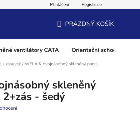
Přihlášení
Registrace
Podmínky ochrany osobních údajů
Reklamační řád
Vrácení 
PRÁZDNÝ KOŠÍK
NÁKUPNÍ
KOŠÍK
něné ventilátory CATA
Orientační schodišťové os
e + zásuvek
/
WELAIK dvojnásobný skleněný panel
jnásobný skleněný
 2+zás - šedý
dnocení