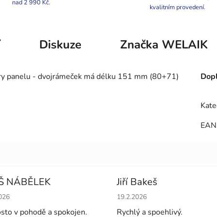
nad 2 990 Kč.
kvalitním provedení.
í
Diskuze
Značka
WELAIK
ěry panelu - dvojrámeček má délku 151 mm (80+71)
Dopl
Kate
EAN
Š NÁBĚLEK
Jiří Bakeš
cení obchodu je 5 z 5 hvězdiček.
Hodnocení obchodu je 5 z 5 
026
19.2.2026
sto v pohodě a spokojen.
Rychlý a spoehlivý.