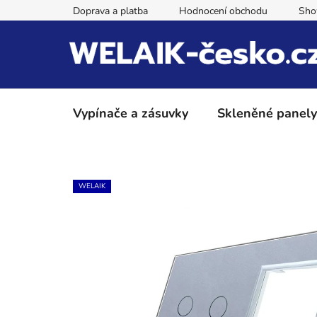
Přejít
Doprava a platba
Hodnocení obchodu
Sh
na
obsah
Vypínače a zásuvky
Skleněné panely
WELAIK