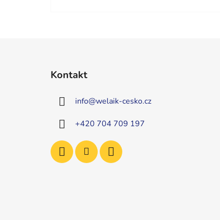
Z
á
Kontakt
p
a
info
@
welaik-cesko.cz
t
í
+420 704 709 197