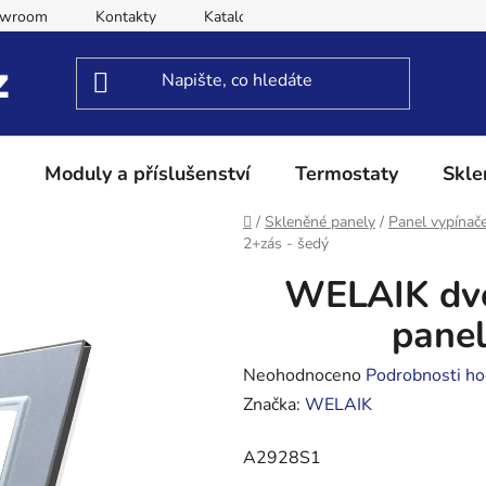
owroom
Kontakty
Katalog
Obchodní podmínky
Moduly a příslušenství
Termostaty
Skle
Domů
/
Skleněné panely
/
Panel vypínač
2+zás - šedý
WELAIK dvo
panel
Průměrné
Neohodnoceno
Podrobnosti ho
hodnocení
Značka:
WELAIK
produktu
A2928S1
je