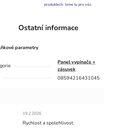
produktech. Jsme tu pro vás.
Ostatní informace
ňkové parametry
Panel vypínače +
gorie
zásuvek
08594216431045
Hodnocení obchodu je 5 z 5 hvězdiček.
19.2.2026
hvězdiček.
Rychlost a spolehlivost.