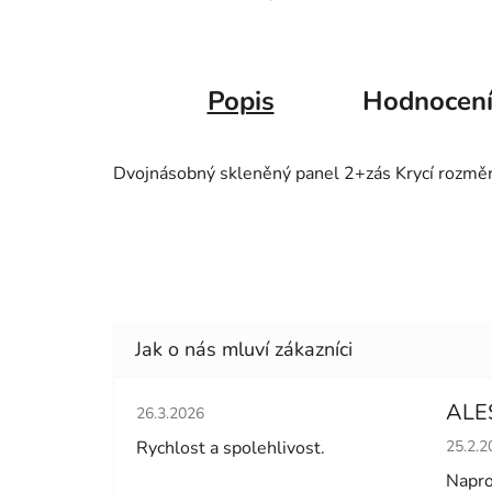
Popis
Hodnocen
Dvojnásobný skleněný panel 2+zás Krycí rozm
Hodnocení obchodu je 5 z 5 hvězdiček.
ALE
26.3.2026
Hodno
Rychlost a spolehlivost.
25.2.2
Napro