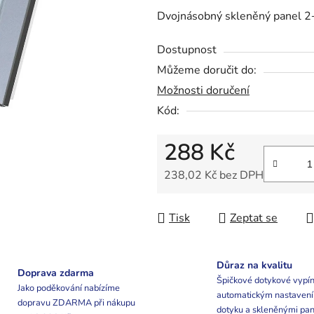
0,0
Dvojnásobný skleněný panel 2
z
5
Dostupnost
hvězdiček.
Můžeme doručit do:
Možnosti doručení
Kód:
288 Kč
238,02 Kč bez DPH
Měrná cena:
Tisk
Zeptat se
Důraz na kvalitu
Doprava zdarma
Špičkové dotykové vypín
Jako poděkování nabízíme
automatickým nastaven
dopravu ZDARMA při nákupu
dotyku a skleněnými pan