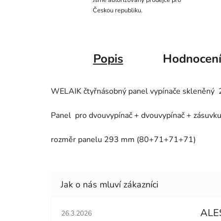
Jsme autorizovaný prodejce pro
Českou republiku.
Popis
Hodnocen
WELAIK čtyřnásobný panel vypínače skleněný 2
Panel
pro dvouvypínač + dvouvypínač + zásuvku
rozměr panelu 293 mm (80+71+71+71)
Hodnocení obchodu je 5 z 5 hvězdiček.
ALE
26.3.2026