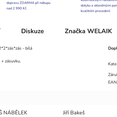
automatickým nastaven
dopravu ZDARMA při nákupu
dotyku a skleněnými pan
nad 2 990 Kč.
kvalitním provedení.
í
Diskuze
Značka
WELAIK
*2*zás*zás - bílá
Dopl
 + zásuvku,
Kate
Záru
EAN
Š NÁBĚLEK
Jiří Bakeš