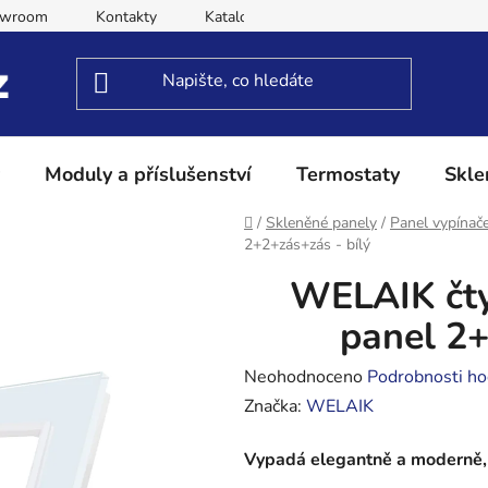
owroom
Kontakty
Katalog
Obchodní podmínky
Moduly a příslušenství
Termostaty
Skle
Domů
/
Skleněné panely
/
Panel vypínač
2+2+zás+zás - bílý
WELAIK čty
panel 2+
Průměrné
Neohodnoceno
Podrobnosti ho
hodnocení
Značka:
WELAIK
produktu
Vypadá elegantně a moderně, 
je