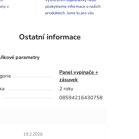
ím
vytvořením objednávky nebo
ely v
poskytneme informace o našich
produktech. Jsme tu pro vás.
Ostatní informace
ňkové parametry
Panel vypínače +
gorie
zásuvek
ka
2 roky
08594216430758
Hodnocení obchodu je 5 z 5 hvězdiček.
19.2.2026