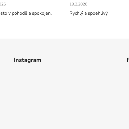
cení obchodu je 5 z 5 hvězdiček.
Hodnocení obchodu je 5 z 5 
026
19.2.2026
sto v pohodě a spokojen.
Rychlý a spoehlivý.
Instagram