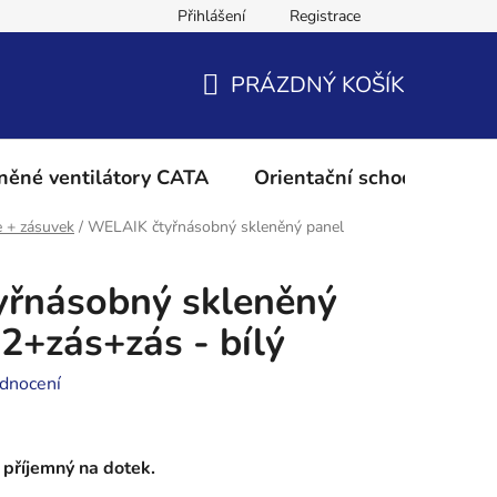
Přihlášení
Registrace
Podmínky ochrany osobních údajů
Reklamační řád
Vrácení 
PRÁZDNÝ KOŠÍK
NÁKUPNÍ
KOŠÍK
něné ventilátory CATA
Orientační schodišťové os
e + zásuvek
/
WELAIK čtyřnásobný skleněný panel
řnásobný skleněný
2+zás+zás - bílý
dnocení
příjemný na dotek.