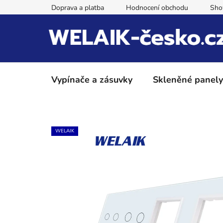
Přejít
Doprava a platba
Hodnocení obchodu
Sh
na
obsah
Vypínače a zásuvky
Skleněné panely
WELAIK