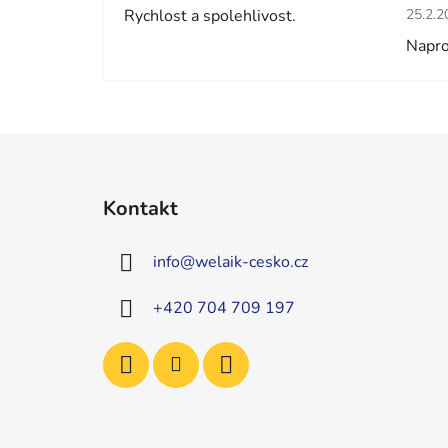
Hodno
Rychlost a spolehlivost.
25.2.2
Napro
Z
á
Kontakt
p
a
info
@
welaik-cesko.cz
t
í
+420 704 709 197