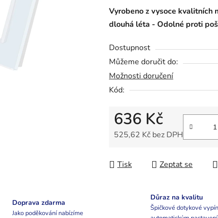
0,0
Vyrobeno z vysoce kvalitních 
z
dlouhá léta -
Odolné proti poš
5
hvězdiček.
Dostupnost
Můžeme doručit do:
Možnosti doručení
Kód:
636 Kč
525,62 Kč bez DPH
Měrná cena:
Tisk
Zeptat se
Důraz na kvalitu
Doprava zdarma
Špičkové dotykové vypín
Jako poděkování nabízíme