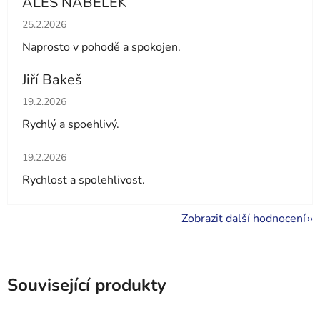
ALEŠ NÁBĚLEK
Hodnocení obchodu je 5 z 5 hvězdiček.
25.2.2026
Naprosto v pohodě a spokojen.
Jiří Bakeš
Hodnocení obchodu je 5 z 5 hvězdiček.
19.2.2026
Rychlý a spoehlivý.
Hodnocení obchodu je 5 z 5 hvězdiček.
19.2.2026
Rychlost a spolehlivost.
Zobrazit další hodnocení
Související produkty