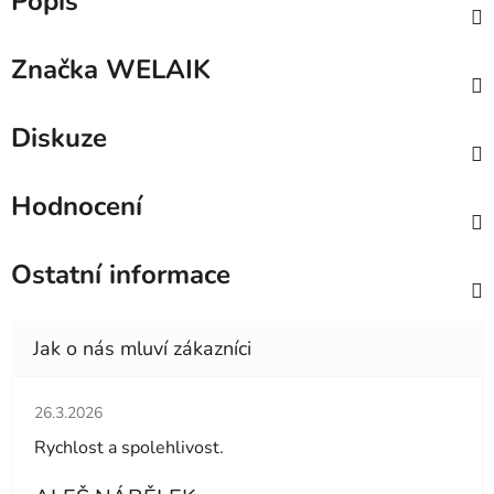
Popis
Značka
WELAIK
Diskuze
Hodnocení
Ostatní informace
Hodnocení obchodu je 5 z 5 hvězdiček.
26.3.2026
Rychlost a spolehlivost.