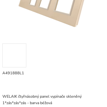
A491888L1
WELAIK čtyřnásobný panel vypínače skleněný
1*zás*zás*zás -
barva béžová