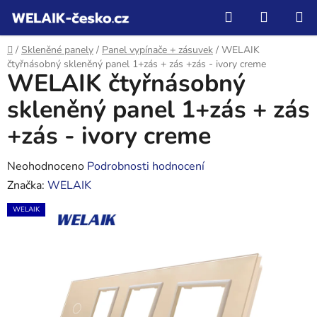
Přejít
Hledat
NÁKUP
na
KOŠÍK
obsah
Domů
/
Skleněné panely
/
Panel vypínače + zásuvek
/
WELAIK
čtyřnásobný skleněný panel 1+zás + zás +zás - ivory creme
WELAIK čtyřnásobný
skleněný panel 1+zás + zás
+zás - ivory creme
Průměrné
Neohodnoceno
Podrobnosti hodnocení
hodnocení
Značka:
WELAIK
produktu
WELAIK
je
0,0
z
5
hvězdiček.