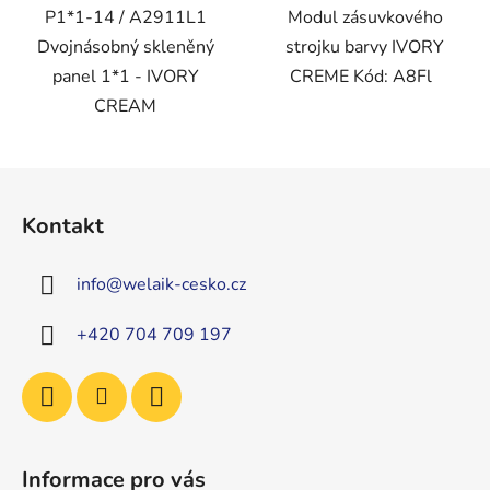
P1*1-14 / A2911L1
Modul zásuvkového
Dvojnásobný skleněný
strojku barvy IVORY
panel 1*1 - IVORY
CREME Kód: A8Fl
CREAM
Z
á
Kontakt
p
a
info
@
welaik-cesko.cz
t
í
+420 704 709 197
Informace pro vás