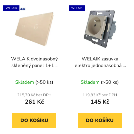
WELAIK
WELAIK
WELAIK dvojnásobný
WELAIK zásuvka
skleněný panel 1+1 -
elektro jednonásobná -
ivory cream
ivory creme
Skladem
(>50 ks)
Skladem
(>50 ks)
215,70 Kč bez DPH
119,83 Kč bez DPH
261 Kč
145 Kč
DO KOŠÍKU
DO KOŠÍKU