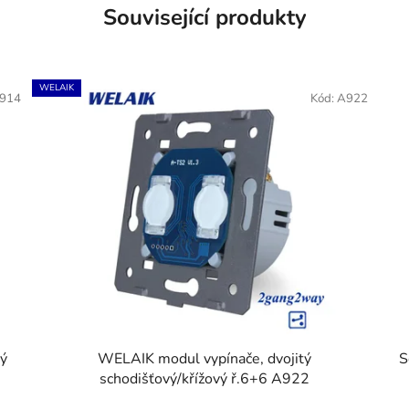
Související produkty
WELAIK
914
Kód:
A922
ý
WELAIK modul vypínače, dvojitý
S
schodišťový/křížový ř.6+6 A922