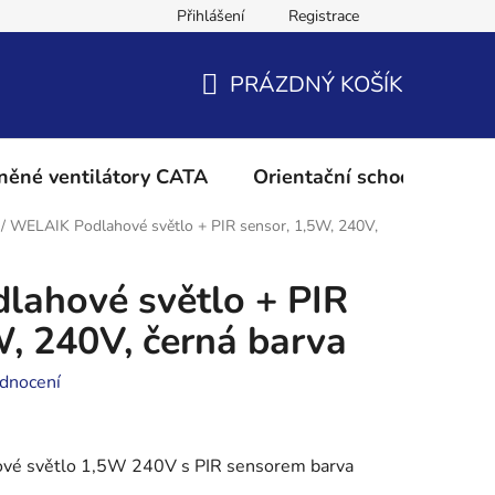
Přihlášení
Registrace
Podmínky ochrany osobních údajů
Reklamační řád
Vrácení 
PRÁZDNÝ KOŠÍK
NÁKUPNÍ
KOŠÍK
něné ventilátory CATA
Orientační schodišťové os
/
WELAIK Podlahové světlo + PIR sensor, 1,5W, 240V,
ahové světlo + PIR
W, 240V, černá barva
dnocení
ové světlo 1,5W 240V s PIR sensorem barva