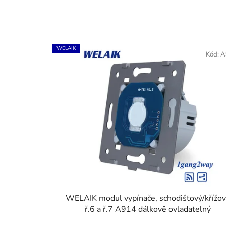
WELAIK
Kód:
A
WELAIK modul vypínače, schodišťový/křížov
ř.6 a ř.7 A914 dálkově ovladatelný