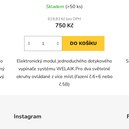
Skladem
(>50 ks)
619,83 Kč bez DPH
750 Kč
DO KOŠÍKU
ho
Elektronický modul jednoduchého dotykového
S
ný
vypínače systému WELAIK.Pro dva světelné
vý
okruhy ovládané z více míst.(řazení č.6+6 nebo
č.5B)
Instagram