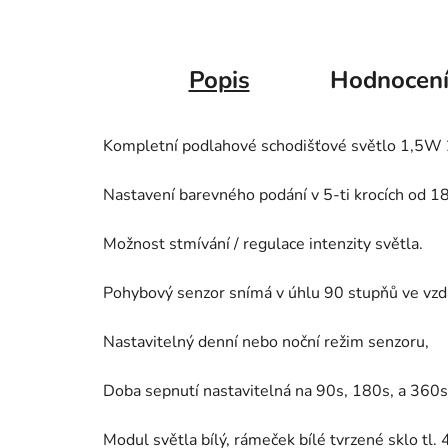
Popis
Hodnocen
Kompletní podlahové schodišťové světlo 1,5W 
Nastavení barevného podání v 5-ti krocích od 
Možnost stmívání / regulace intenzity světla.
Pohybový senzor snímá v úhlu 90 stupňů ve vzd
Nastavitelný denní nebo noční režim senzoru,
Doba sepnutí nastavitelná na 90s, 180s, a 360s
Modul světla bílý, rámeček bílé tvrzené sklo tl.