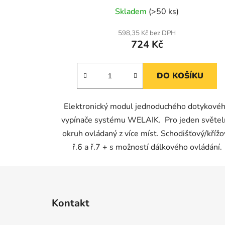
Skladem
(>50 ks)
598,35 Kč bez DPH
724 Kč
DO KOŠÍKU
Elektronický modul jednoduchého dotykové
vypínače systému WELAIK. Pro jeden světel
okruh ovládaný z více míst. Schodišťový/křížo
ř.6 a ř.7 + s možností dálkového ovládání.
Z
á
Kontakt
p
a