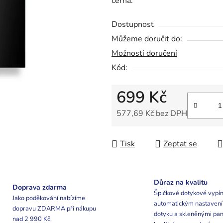
černá.
0,0
z
Dostupnost
5
Můžeme doručit do:
hvězdiček.
Možnosti doručení
Kód:
699 Kč
577,69 Kč bez DPH
Měrná cena:
Tisk
Zeptat se
Důraz na kvalitu
Doprava zdarma
Špičkové dotykové vypín
Jako poděkování nabízíme
automatickým nastaven
dopravu ZDARMA při nákupu
dotyku a skleněnými pan
nad 2 990 Kč.