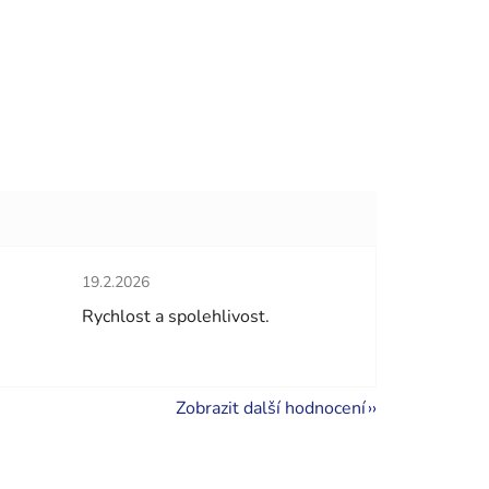
Hodnocení obchodu je 5 z 5 hvězdiček.
19.2.2026
hvězdiček.
Rychlost a spolehlivost.
Zobrazit další hodnocení