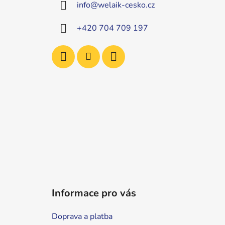
info
@
welaik-cesko.cz
t
í
+420 704 709 197
Informace pro vás
Doprava a platba