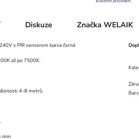
kvalitním provedení.
í
Diskuze
Značka
WELAIK
240V s PIR sensorem barva černá
Dopl
1800K až po 7500K.
Kate
Záru
álenosti 4-8 metrů.
Barv
.
 4 mm