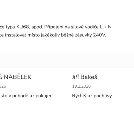
ice typu KU68, apod. Připojení na silové vodiče L + N
ete instalovat místo jakékoliv běžné zásuvky 240V.
Š NÁBĚLEK
Jiří Bakeš
cení obchodu je 5 z 5 hvězdiček.
Hodnocení obchodu je 5 z 5 
026
19.2.2026
sto v pohodě a spokojen.
Rychlý a spoehlivý.