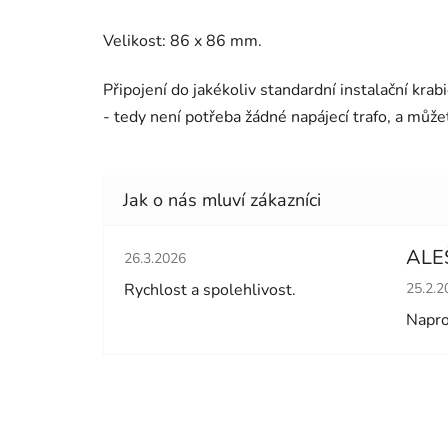
Velikost: 86 x 86 mm.
Připojení do jakékoliv standardní instalační krab
- tedy není potřeba žádné napájecí trafo, a můž
Hodnocení obchodu je 5 z 5 hvězdiček.
ALE
26.3.2026
Hodno
Rychlost a spolehlivost.
25.2.2
Napro