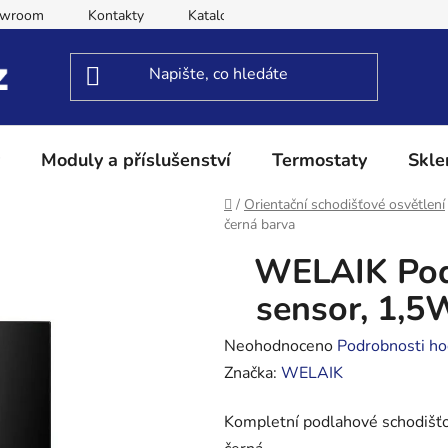
owroom
Kontakty
Katalog
Obchodní podmínky
Moduly a příslušenství
Termostaty
Skle
Domů
/
Orientační schodišťové osvětlení
černá barva
WELAIK Podl
sensor, 1,5
Průměrné
Neohodnoceno
Podrobnosti ho
hodnocení
Značka:
WELAIK
produktu
Kompletní podlahové schodišť
je