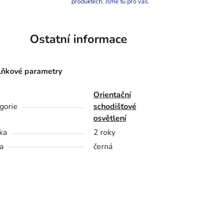
produktech. Jsme tu pro vás.
Ostatní informace
ňkové parametry
Orientační
gorie
schodišťové
osvětlení
ka
2 roky
a
černá