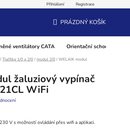
Přihlášení
Registrace
Podmínky ochrany osobních údajů
Reklamační řád
Vrácení 
PRÁZDNÝ KOŠÍK
NÁKUPNÍ
KOŠÍK
něné ventilátory CATA
Orientační schodišťové os
/
Tlačítka 1/0 a 2/0
/
modul 2/0
/
WELAIK modul
l žaluziový vypínač
21CL WiFi
dnocení
0 V s možností ovládání přes wifi a aplikaci.