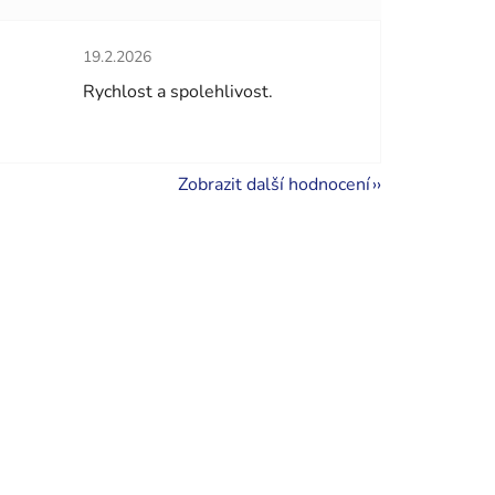
Hodnocení obchodu je 5 z 5 hvězdiček.
19.2.2026
hvězdiček.
Rychlost a spolehlivost.
Zobrazit další hodnocení