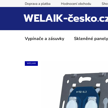
Přejít
Doprava a platba
Hodnocení obchodu
Sh
na
obsah
Vypínače a zásuvky
Skleněné panely
WELAIK