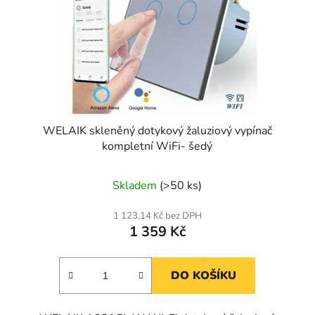
WELAIK skleněný dotykový žaluziový vypínač
kompletní WiFi- šedý
Skladem
(>50 ks)
1 123,14 Kč bez DPH
1 359 Kč
DO KOŠÍKU