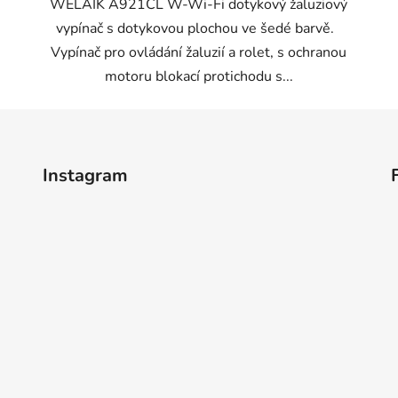
WELAIK A921CL W-Wi-Fi dotykový žaluziový
vypínač s dotykovou plochou ve šedé barvě.
Vypínač pro ovládání žaluzií a rolet, s ochranou
motoru blokací protichodu s...
Instagram