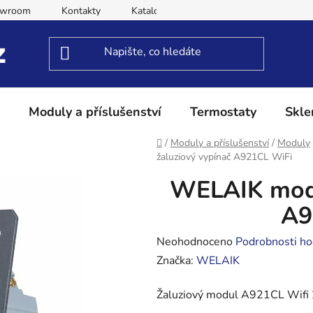
owroom
Kontakty
Katalog
Obchodní podmínky
Moduly a příslušenství
Termostaty
Skle
Domů
/
Moduly a příslušenství
/
Moduly
žaluziový vypínač A921CL WiFi
WELAIK modu
A9
Průměrné
Neohodnoceno
Podrobnosti ho
hodnocení
Značka:
WELAIK
produktu
Žaluziový modul A921CL Wifi 23
je