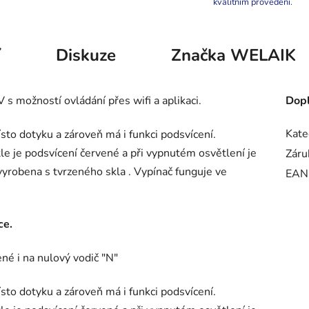
kvalitním provedení.
í
Diskuze
Značka
WELAIK
 s možností ovládání přes wifi a aplikaci.
Dopl
Kate
to dotyku a zároveň má i funkci podsvícení.
le je podsvícení červené a při vypnutém osvětlení je
Záru
yrobena s tvrzeného skla . Vypínač funguje ve
EAN
ce.
né i na nulový vodič "N"
to dotyku a zároveň má i funkci podsvícení.