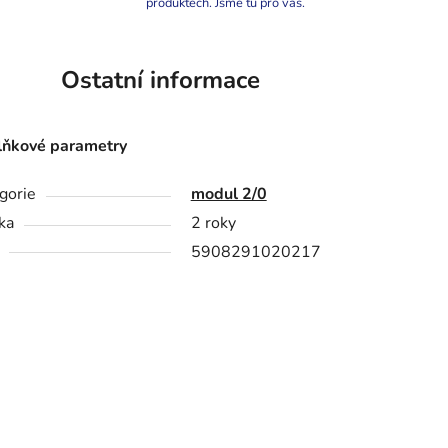
produktech. Jsme tu pro vás.
Ostatní informace
ňkové parametry
gorie
modul 2/0
ka
2 roky
5908291020217