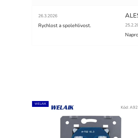
Hodnocení obchodu je 5 z 5 hvězdiček.
ALE
26.3.2026
Hodno
Rychlost a spolehlivost.
25.2.2
Napro
WELAIK
Kód:
A92