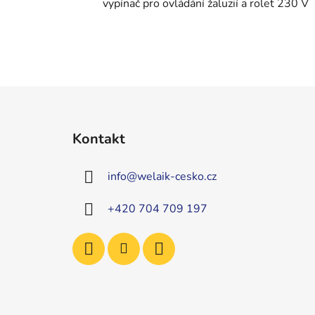
vypínač pro ovládání žaluzií a rolet 230 V
Z
á
Kontakt
p
a
info
@
welaik-cesko.cz
t
í
+420 704 709 197