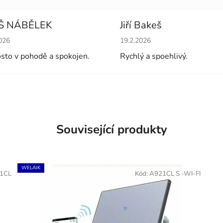
Š NÁBĚLEK
Jiří Bakeš
cení obchodu je 5 z 5 hvězdiček.
Hodnocení obchodu je 5 z 5 
026
19.2.2026
sto v pohodě a spokojen.
Rychlý a spoehlivý.
Související produkty
WELAIK
1CL
Kód:
A921CL S -WI-FI