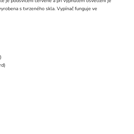
le je podsvícení červené a při vypnutém osvětlení je
yrobena s tvrzeného skla. Vypínač funguje ve
)
rd)