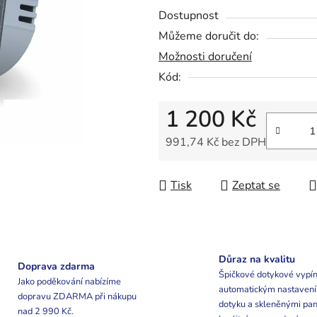
0,0
Dostupnost
z
Můžeme doručit do:
5
Možnosti doručení
hvězdiček.
Kód:
1 200 Kč
991,74 Kč bez DPH
Měrná cena:
Tisk
Zeptat se
Důraz na kvalitu
Doprava zdarma
Špičkové dotykové vypín
Jako poděkování nabízíme
automatickým nastaven
dopravu ZDARMA při nákupu
dotyku a skleněnými pan
nad 2 990 Kč.