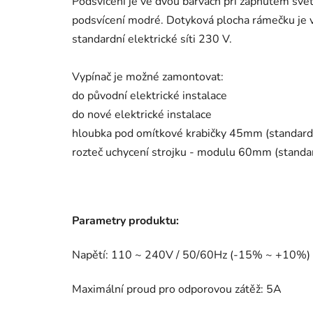
Podsvícení je ve dvou barvách při zapnutém svět
podsvícení modré. Dotyková plocha rámečku je v
standardní elektrické síti 230 V.
Vypínač je možné zamontovat:
do původní elektrické instalace
do nové elektrické instalace
hloubka pod omítkové krabičky 45mm (standard
rozteč uchycení strojku - modulu 60mm (standa
Parametry produktu:
Napětí: 110 ~ 240V / 50/60Hz (-15% ~ +10%)
Maximální proud pro odporovou zátěž: 5A