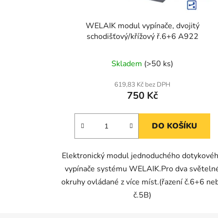
WELAIK modul vypínače, dvojitý
schodišťový/křížový ř.6+6 A922
Skladem
(>50 ks)
619,83 Kč bez DPH
750 Kč
DO KOŠÍKU
Elektronický modul jednoduchého dotykové
vypínače systému WELAIK.Pro dva světeln
okruhy ovládané z více míst.(řazení č.6+6 ne
č.5B)