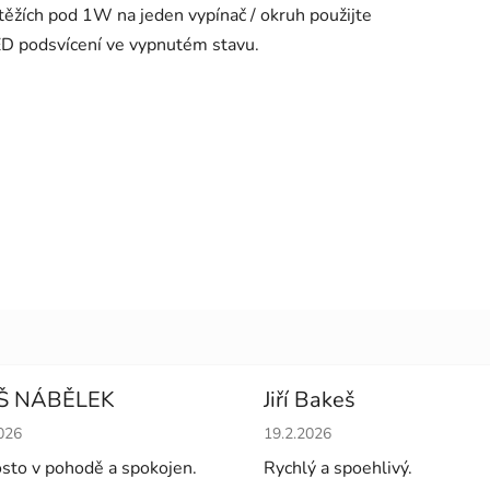
těžích pod 1W na jeden vypínač / okruh použijte
ED podsvícení ve vypnutém stavu.
Š NÁBĚLEK
Jiří Bakeš
cení obchodu je 5 z 5 hvězdiček.
Hodnocení obchodu je 5 z 5 
026
19.2.2026
sto v pohodě a spokojen.
Rychlý a spoehlivý.