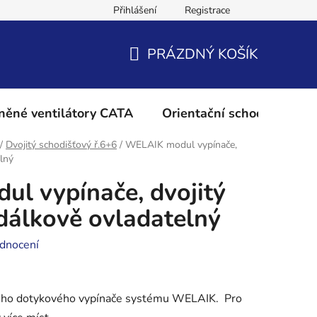
Přihlášení
Registrace
Podmínky ochrany osobních údajů
Reklamační řád
Vrácení 
PRÁZDNÝ KOŠÍK
NÁKUPNÍ
KOŠÍK
něné ventilátory CATA
Orientační schodišťové os
/
Dvojitý schodišťový ř.6+6
/
WELAIK modul vypínače,
lný
l vypínače, dvojitý
dálkově ovladatelný
dnocení
hého dotykového vypínače systému WELAIK.
Pro