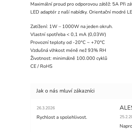
Maximální proud pro odporovou zátěž: 5A Při zá
LED adaptér z naší nabídky. Orientační modré L
Zatížení: 1W – 1000W na jeden okruh.
Vlastní spotřeba < 0,1 mA (0,03W)
Provozní teploty od -20°C ~ +70°C
Vzdušná vlhkost méně než 93% RH
Životnost: minimálně 100.000 cyklů
CE / RoHS
Hodnocení obchodu je 5 z 5 hvězdiček.
ALE
26.3.2026
Hodno
Rychlost a spolehlivost.
25.2.2
Napro