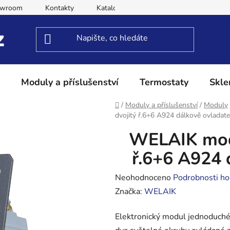
owroom
Kontakty
Katalog
Obchodní podmínky
Moduly a příslušenství
Termostaty
Skle
Domů
/
Moduly a příslušenství
/
Moduly
dvojitý ř.6+6 A924 dálkově ovladate
WELAIK modu
ř.6+6 A924 
Průměrné
Neohodnoceno
Podrobnosti ho
hodnocení
Značka:
WELAIK
produktu
Elektronický modul jednoduc
je