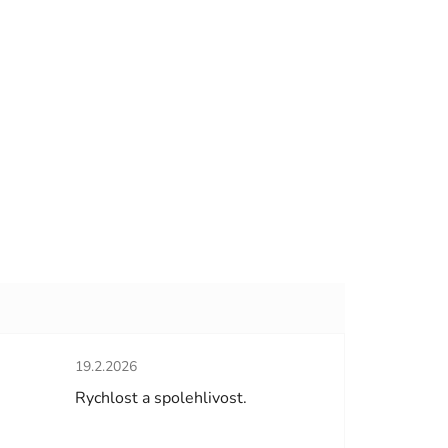
Hodnocení obchodu je 5 z 5 hvězdiček.
19.2.2026
hvězdiček.
Rychlost a spolehlivost.