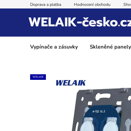
Přejít
Doprava a platba
Hodnocení obchodu
Sh
na
obsah
Vypínače a zásuvky
Skleněné panely
WELAIK