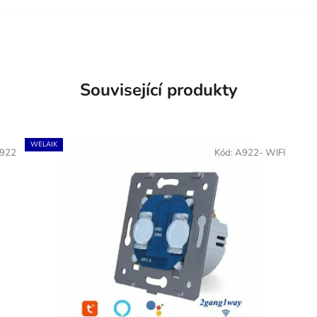
Související produkty
WELAIK
922
Kód:
A922- WIFI