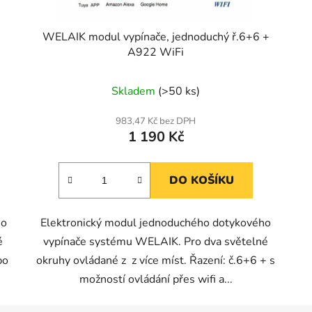
WELAIK modul vypínače, jednoduchý ř.6+6 +
A922 WiFi
Skladem
(>50 ks)
983,47 Kč bez DPH
1 190 Kč
DO KOŠÍKU
ho
Elektronický modul jednoduchého dotykového
é
vypínače systému WELAIK. Pro dva světelné
bo
okruhy ovládané z z více míst. Řazení: č.6+6 + s
možností ovládání přes wifi a...