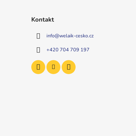
Z
á
Kontakt
p
a
info
@
welaik-cesko.cz
t
í
+420 704 709 197