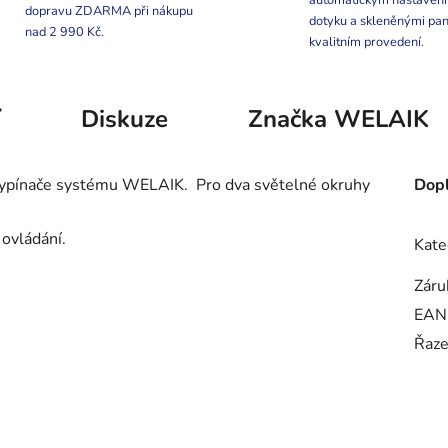
automatickým nastaven
dopravu ZDARMA při nákupu
dotyku a skleněnými pan
nad 2 990 Kč.
kvalitním provedení.
í
Diskuze
Značka
WELAIK
vypínače systému WELAIK.
Pro dva světelné okruhy
Dopl
ovládání.
Kate
Záru
EAN
Řaze