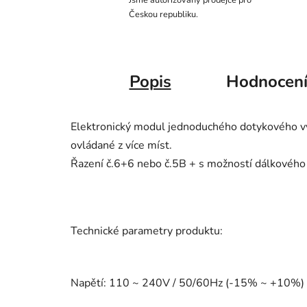
Jsme autorizovaný prodejce pro
Českou republiku.
Popis
Hodnocen
Elektronický modul jednoduchého dotykového 
ovládané z více míst.
Řazení č.6+6 nebo č.5B + s možností dálkového 
Technické parametry produktu:
Napětí: 110 ~ 240V / 50/60Hz (-15% ~ +10%)