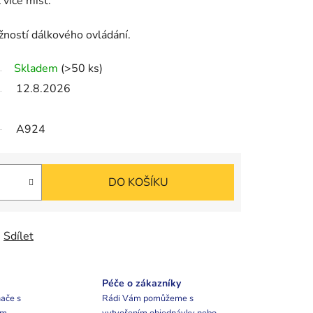
 více míst.
žností dálkového ovládání.
Skladem
(>50 ks)
12.8.2026
A924
DO KOŠÍKU
Sdílet
Péče o zákazníky
ače s
Rádi Vám pomůžeme s