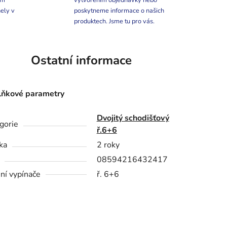
ím
vytvořením objednávky nebo
ely v
poskytneme informace o našich
produktech. Jsme tu pro vás.
Ostatní informace
ňkové parametry
Dvojitý schodišťový
gorie
ř.6+6
ka
2 roky
08594216432417
ní vypínače
ř. 6+6