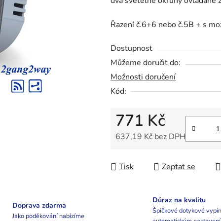
dva světelné okruhy ovládané z
0,0
z
Řazení č.6+6 nebo č.5B + s mo
5
hvězdiček.
Dostupnost
Můžeme doručit do:
Možnosti doručení
Kód:
771 Kč
637,19 Kč bez DPH
Měrná cena:
Tisk
Zeptat se
Důraz na kvalitu
Doprava zdarma
Špičkové dotykové vypín
Jako poděkování nabízíme