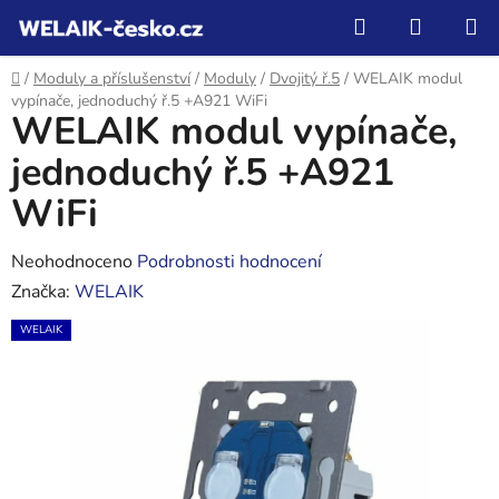
Přejít
Hledat
NÁKUP
na
KOŠÍK
obsah
Domů
/
Moduly a příslušenství
/
Moduly
/
Dvojitý ř.5
/
WELAIK modul
vypínače, jednoduchý ř.5 +A921 WiFi
WELAIK modul vypínače,
jednoduchý ř.5 +A921
WiFi
Průměrné
Neohodnoceno
Podrobnosti hodnocení
hodnocení
Značka:
WELAIK
produktu
WELAIK
je
0,0
z
5
hvězdiček.