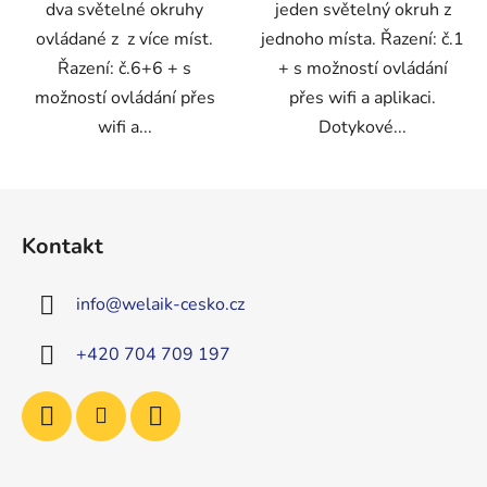
dva světelné okruhy
jeden světelný okruh z
ovládané z z více míst.
jednoho místa. Řazení: č.1
Řazení: č.6+6 + s
+ s možností ovládání
možností ovládání přes
přes wifi a aplikaci.
wifi a...
Dotykové...
Z
á
Kontakt
p
a
info
@
welaik-cesko.cz
t
í
+420 704 709 197