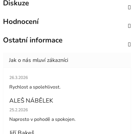
Diskuze
Hodnocení
Ostatní informace
Hodnocení obchodu je 5 z 5 hvězdiček.
26.3.2026
Rychlost a spolehlivost.
ALEŠ NÁBĚLEK
Hodnocení obchodu je 5 z 5 hvězdiček.
25.2.2026
Naprosto v pohodě a spokojen.
Jiří Bakeš