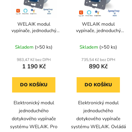
WELAIK modul
WELAIK modul
vypínače, jednoduchý
vypínače, jednoduchý
ř.6+6 + A922 WiFi
ř.1 - A911 WiFi
Skladem
(>50 ks)
Skladem
(>50 ks)
983,47 Kč bez DPH
735,54 Kč bez DPH
1 190 Kč
890 Kč
DO KOŠÍKU
DO KOŠÍKU
Elektronický modul
Elektronický modul
jednoduchého
jednoduchého
dotykového vypínače
dotykového vypínače
systému WELAIK. Pro
systému WELAIK. Ovládá