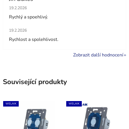
Hodnocení obchodu je 5 z 5 hvězdiček.
19.2.2026
Rychlý a spoehlivý.
Hodnocení obchodu je 5 z 5 hvězdiček.
19.2.2026
Rychlost a spolehlivost.
Zobrazit další hodnocení
Související produkty
WELAIK
WELAIK