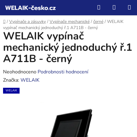
Přejít
Hledat
NÁKUP
na
KOŠÍK
obsah
Domů
/
Vypínače a zásuvky
/
Vypínače mechanické
/
černé
/
WELAIK
vypínač mechanický jednoduchý ř.1 A711B - černý
WELAIK vypínač
mechanický jednoduchý ř.1
A711B - černý
Průměrné
Neohodnoceno
Podrobnosti hodnocení
hodnocení
Značka:
WELAIK
produktu
WELAIK
je
0,0
z
5
hvězdiček.