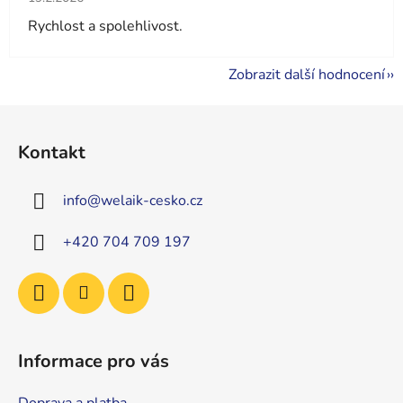
Rychlost a spolehlivost.
Zobrazit další hodnocení
Z
á
Kontakt
p
a
info
@
welaik-cesko.cz
t
í
+420 704 709 197
Informace pro vás