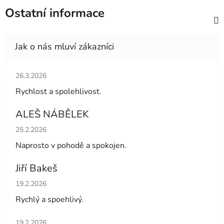
Ostatní informace
Hodnocení obchodu je 5 z 5 hvězdiček.
26.3.2026
Rychlost a spolehlivost.
ALEŠ NÁBĚLEK
Hodnocení obchodu je 5 z 5 hvězdiček.
25.2.2026
Naprosto v pohodě a spokojen.
Jiří Bakeš
Hodnocení obchodu je 5 z 5 hvězdiček.
19.2.2026
Rychlý a spoehlivý.
Hodnocení obchodu je 5 z 5 hvězdiček.
19.2.2026