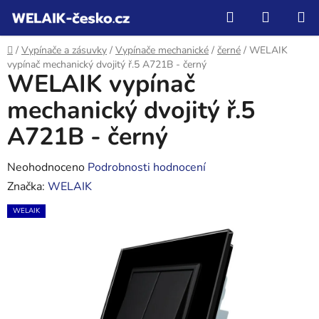
Přejít
Hledat
NÁKUP
na
KOŠÍK
obsah
Domů
/
Vypínače a zásuvky
/
Vypínače mechanické
/
černé
/
WELAIK
vypínač mechanický dvojitý ř.5 A721B - černý
WELAIK vypínač
mechanický dvojitý ř.5
A721B - černý
Průměrné
Neohodnoceno
Podrobnosti hodnocení
hodnocení
Značka:
WELAIK
produktu
WELAIK
je
0,0
z
5
hvězdiček.