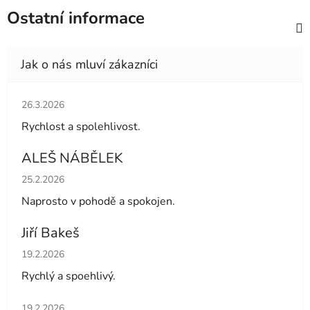
Ostatní informace
Hodnocení obchodu je 5 z 5 hvězdiček.
26.3.2026
Rychlost a spolehlivost.
ALEŠ NÁBĚLEK
Hodnocení obchodu je 5 z 5 hvězdiček.
25.2.2026
Naprosto v pohodě a spokojen.
Jiří Bakeš
Hodnocení obchodu je 5 z 5 hvězdiček.
19.2.2026
Rychlý a spoehlivý.
Hodnocení obchodu je 5 z 5 hvězdiček.
19.2.2026