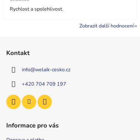
Rychlost a spolehlivost.
Zobrazit další hodnocení
Z
á
Kontakt
p
a
info
@
welaik-cesko.cz
t
í
+420 704 709 197
Informace pro vás