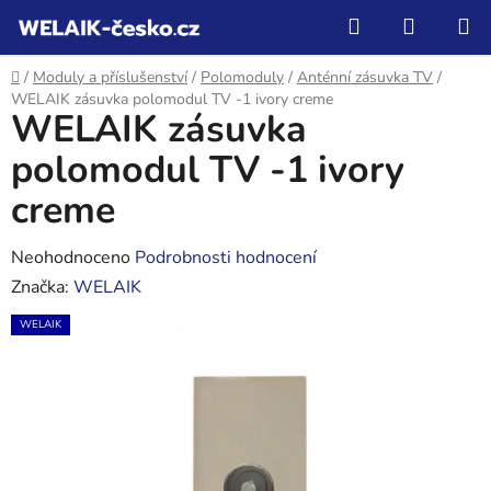
Přejít
Hledat
NÁKUP
na
KOŠÍK
obsah
Domů
/
Moduly a příslušenství
/
Polomoduly
/
Anténní zásuvka TV
/
WELAIK zásuvka polomodul TV -1 ivory creme
WELAIK zásuvka
polomodul TV -1 ivory
creme
Průměrné
Neohodnoceno
Podrobnosti hodnocení
hodnocení
Značka:
WELAIK
produktu
WELAIK
je
0,0
z
5
hvězdiček.