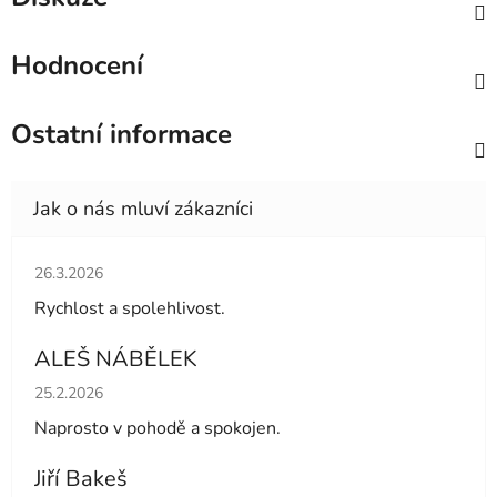
Hodnocení
Ostatní informace
Hodnocení obchodu je 5 z 5 hvězdiček.
26.3.2026
Rychlost a spolehlivost.
ALEŠ NÁBĚLEK
Hodnocení obchodu je 5 z 5 hvězdiček.
25.2.2026
Naprosto v pohodě a spokojen.
Jiří Bakeš