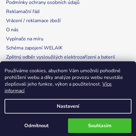
Podmínky ochrany osobních údajů
Reklamační řád
Vrácení / reklamace zboží
O nás
Vypínače na míru
Schéma zapojení WELAIK
Zpětný odběr vysloužilých elektrozařízení a baterií
Tipy, rady a instalace
Používáme cookies, abychom Vám umožnili pohodlné
prohlížení webu a díky analýze provozu webu neustále
zlepšovali jeho funkce, výkon a použitelnost.
Více
informací
RozsvítímeSvět.cz
Nastavení
Vytvořil Shoptet
Odmítnout
Souhlasím
Copyright 2026
WELAIK-cesko.cz
. Všechna práva
vyhrazena.
Upravit nastavení cookies