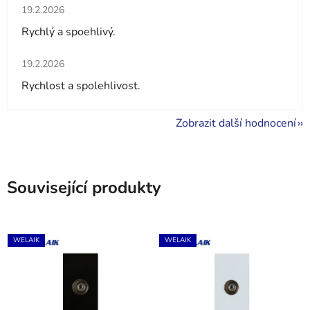
Hodnocení obchodu je 5 z 5 hvězdiček.
19.2.2026
Rychlý a spoehlivý.
Hodnocení obchodu je 5 z 5 hvězdiček.
19.2.2026
Rychlost a spolehlivost.
Zobrazit další hodnocení
Související produkty
WELAIK
WELAIK