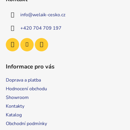
p
a
info
@
welaik-cesko.cz
t
í
+420 704 709 197
Informace pro vás
Doprava a platba
Hodnocení obchodu
Showroom
Kontakty
Katalog
Obchodní podmínky